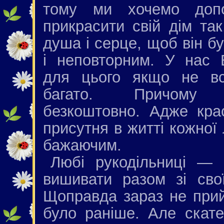
тому ми хочемо доп
прикрасити свій дім так
душа і серце, щоб він б
і неповторним. У нас 
для цього якщо не в
багато. Причому 
безкоштовно. Адже кра
присутня в житті кожної
бажаючим.
Любі рукодільниці —
вишивати разом зі сво
Щоправда зараз не прий
було раніше. Але скате