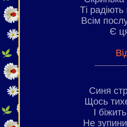
Ті радіють
Всім посл
Є ця
Ві
Синя стр
Щось тих
І біжить
Не зупини