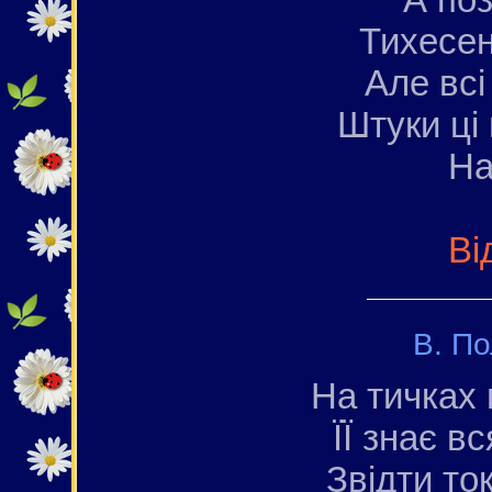
Тихесен
Але всі
Штуки ці
На
Ві
В. По
На тичках 
ЇЇ знає в
Звідти ток