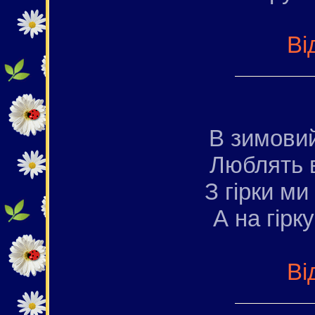
Ві
В зимовий
Люблять в
З гірки ми
А на гірк
Ві