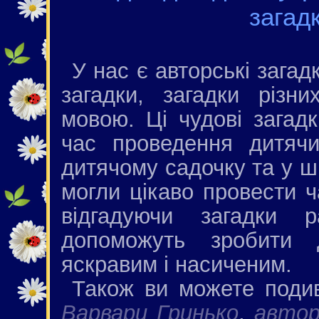
загад
У нас є авторські загад
загадки, загадки різни
мовою. Ці чудові загад
час проведення дитячи
дитячому садочку та у шк
могли цікаво провести ч
відгадуючи загадки 
допоможуть зробити д
яскравим і насиченим.
Також ви можете под
Варвари Гринько
,
автор