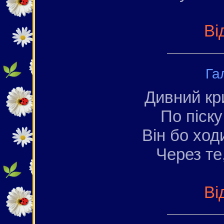
Ві
Га
Дивний кр
По піску
Він бо ход
Через те,
Ві