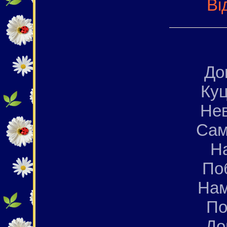
Ві
Дов
Куц
Не
Сам 
На
По
Нам
По
До