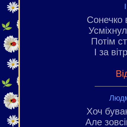
Сонечко в
Усміхнул
Потім ст
І за ві
Ві
Люд
Хоч бува
Але зовсі