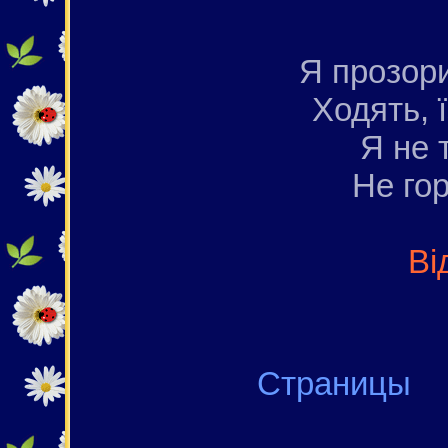
Я прозори
Ходять, ї
Я не 
Не гор
Ві
Страниц