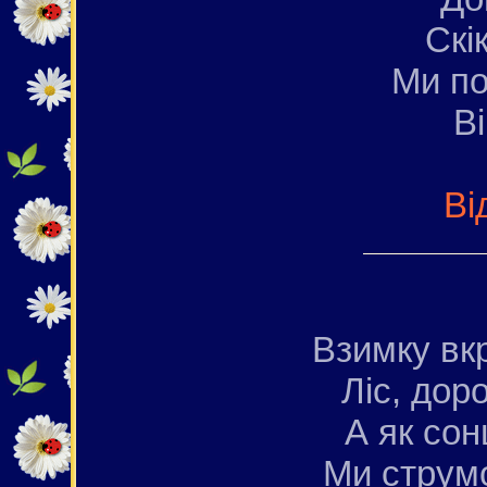
Скік
Ми п
Ві
Ві
Взимку вк
Ліс, доро
А як со
Ми струм