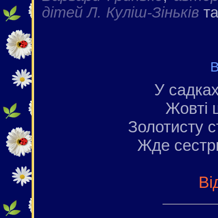
дітей Л. Куліш-Зіньків
т
В
У садках
Жовті 
Золотисту с
Жде сестри
Ві