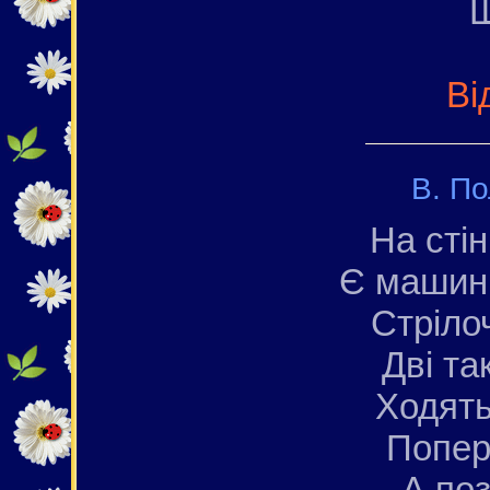
Щ
Ві
В. По
На стін
Є машинк
Стрiло
Двi та
Ходять
Попер
А поз