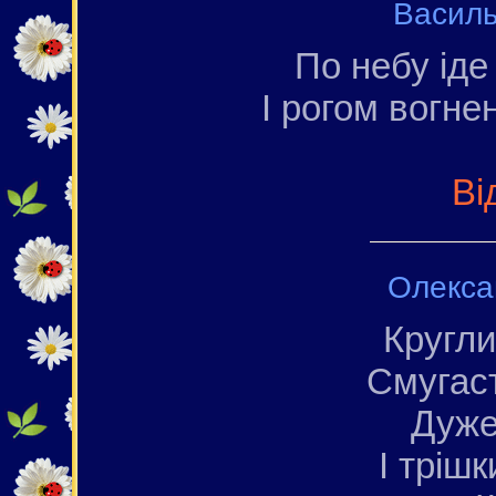
Василь
По небу іде
І рогом вогне
Ві
Олекса
Кругли
Смугаст
Дуже
І трішк