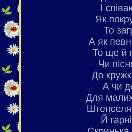
І співа
Як покр
То заг
А як певн
То ще й 
Чи пісн
До кружк
А чи д
Для малих
Штепселя
Й гарні
Скринька 