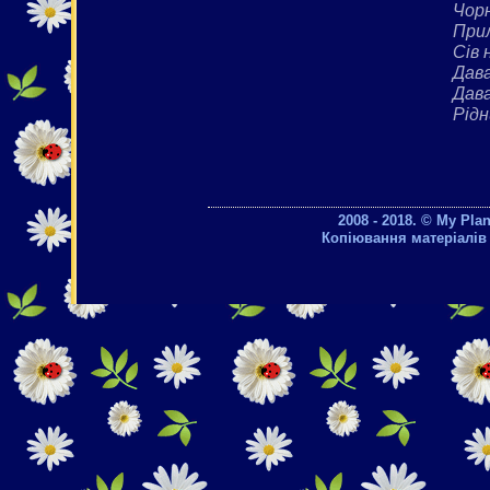
Чорн
Прил
Сів 
Дав
Дав
Рідн
2008 - 2018. © My Pla
Копіювання матеріалів