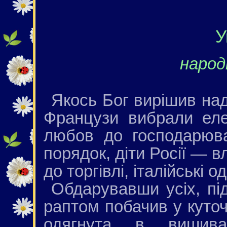
У
народ
Якось Бог вирішив над
Французи вибрали елег
любов до господарюва
порядок, діти Росії — в
до торгівлі, італійські 
Обдарувавши усіх, під
раптом побачив у куточ
одягнута в вишива