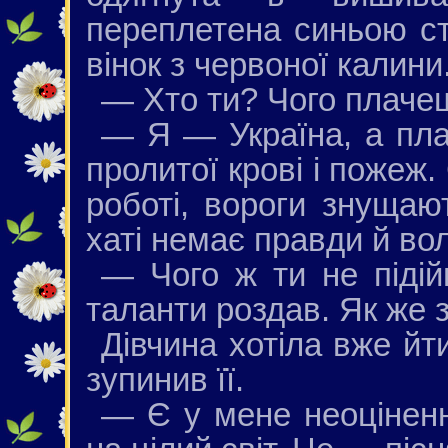
переплетена синьою стр
вінок з червоної калини
— Хто ти? Чого плаче
— Я — Україна, а пла
пролитої крові і пожеж.
роботі, вороги знущают
хаті немає правди й вол
— Чого ж ти не піді
таланти роздав. Як же 
Дівчина хотіла вже йт
зупинив її.
— Є у мене неоціненн