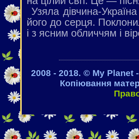
на цілий світ. Це — пісн
Узяла дівчина-Україна
його до серця. Поклон
і з ясним обличчям і ві
2008 - 2018. © My Planet 
Копіювання матер
Прав