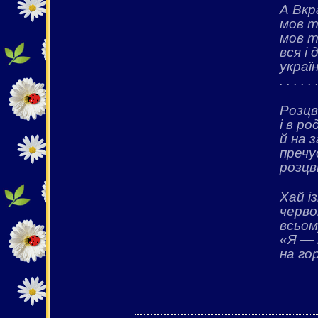
А Вкр
мов т
мов т
вся і
украї
. . . . . 
Розцв
і в ро
й на з
пречу
розцв
Хай і
черво
всьом
«Я — 
на го