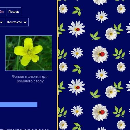
йн
Пошук
Контакти
Фонові малюнки для
робочого столу