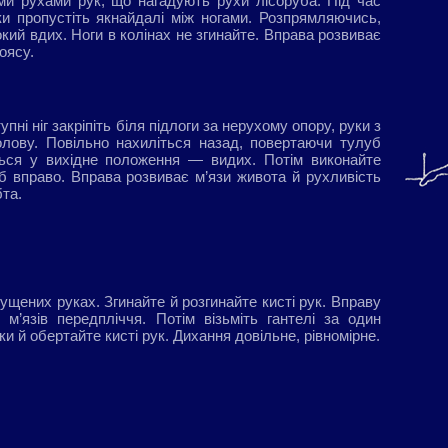
и рухами рук, що нагадують рухи лісоруба. Під час
ки пропустіть якнайдалі між ногами. Розпрямляючись,
окий вдих. Ноги в колінах не згинайте. Вправа розвиває
оясу.
упні ніг закріпіть біля підлоги за нерухому опору, руки з
голову. Повільно нахиліться назад, повертаючи тулуб
ться у вихідне положення — видих. Потім виконайте
б вправо. Вправа розвиває м’язи живота й рухливість
бта.
пущених руках. Згинайте й розгинайте кисті рук. Вправу
м’язів передпліччя. Потім візьміть гантелі за один
оки й обертайте кисті рук. Дихання довільне, рівномірне.