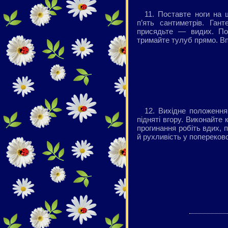
11. Поставте ноги на 
п’ять сантиметрів. Гант
присядьте — видих. Пов
тримайте тулуб прямо. Вп
12. Вихідне положення
підняті вгору. Виконайте
прогинання робіть вдих, 
й рухливість у попереково