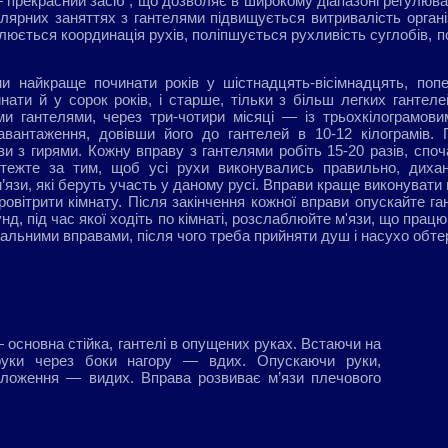
 прекрасний засіб , що дозволяє в широкому діапазоні регулюва
улярних заняттях з гантелями підвищується витривалість орган
налюється координація рухів, поліпшується рухливість суглобів, п
ми найкраще починати років у шістнадцять-вісімнадцять, поп
нати й у сорок років, і старше, тільки з більш легких гантел
ми гантелями, через три-чотири місяці — із трьохкілограмови
авантаження, довівши його до гантелей в 10-12 кілограмів.
и з гирями. Кожну вправу з гантелями робіть 15-20 разів, споч
Стежте за тим, щоб усі рухи виконувались правильно, диха
м’язи, які беруть участь у даному русі. Вправи краще виконуват
овітрити кімнату. Після закінчення кожної вправи опускайте ган
нд, під час якої ходіть по кімнаті, розслаблюйте м'язи, що прац
альними вправами, після чого треба прийняти душ і насухо обт
 основна стійка, гантелі в опущених руках. Встаючи на
 руки через боки нагору — вдих. Опускаючи руки,
оложення — видих. Вправа розвиває м’язи плечового