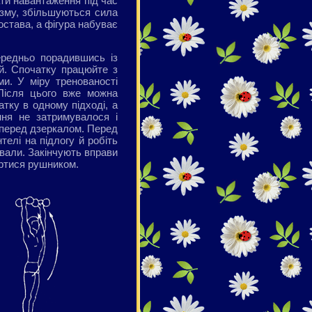
ти навантаження під час
ізму, збільшуються сила
остава, а фігура набуває
ередньо порадившись із
ей. Спочатку працюйте з
ми. У міру тренованості
 Після цього вже можна
атку в одному підході, а
ння не затримувалося і
и перед дзеркалом. Перед
телі на підлогу й робіть
ювали. Закінчують вправи
ертися рушником.