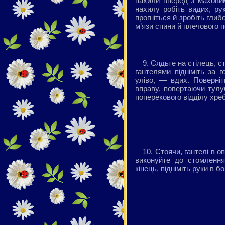
нахили вперед з маховим
нахилу робіть видих, ру
прогніться й зробіть глиб
м’язи спини й плечового п
9. Сядьте на стілець, ст
гантелями підніміть за 
уліво, — вдих. Поверні
вправу, повертаючи тулу
поперекового відділу хре
10. Стоячи, гантелі в о
виконуйте до стомлення 
кінець, підніміть руки в б