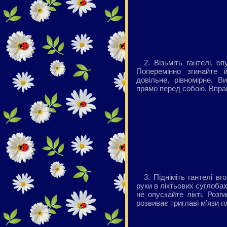
2. Візьміть гантелі, о
Поперемінно згинайте 
довільне, рівномірне. В
прямо перед собою. Вправ
3. Підніміть гантелі в
руки в ліктьових суглоба
не опускайте лікті. Роз
розвиває триглаві м’язи 