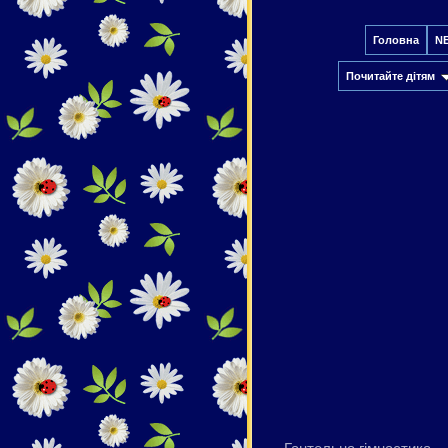
Головна
N
Почитайте дітям