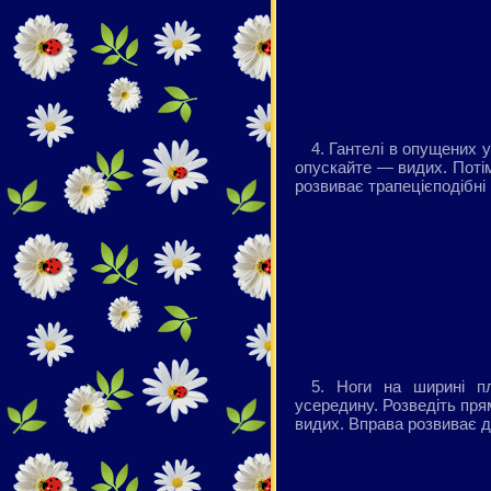
4. Гантелі в опущених 
опускайте — видих. Потім
розвиває трапецієподібні 
5. Ноги на ширині п
усередину. Розведіть пря
видих. Вправа розвиває д