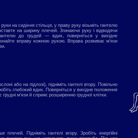
ї руки на сидіння стільця, у праву руку візьміть гантелю
 поставте на ширину плечей. Згинаючи руку і відводячи
ь гантелю до грудей — вдих, поверніться у вихідне
онайте вправу кожною рукою. Вправа розвиває м’язи
зи.
слоні або на підлозі), підніміть гантелі вгору. Повільно
зробіть глибокий вдих. Поверніться у вихідне положення
 грудні м’язи й сприяє розширенню грудної клітки.
е плечей. Підніміть гантелі вгору. Зробіть енергійні