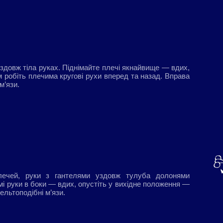
уздовж тіла руках. Піднімайте плечі якнайвище — вдих,
 робіть плечима кругові рухи вперед та назад. Вправа
м’язи.
лечей, руки з гантелями уздовж тулуба долонями
мі руки в боки — вдих, опустіть у вихідне положення —
ельтоподібні м’язи.