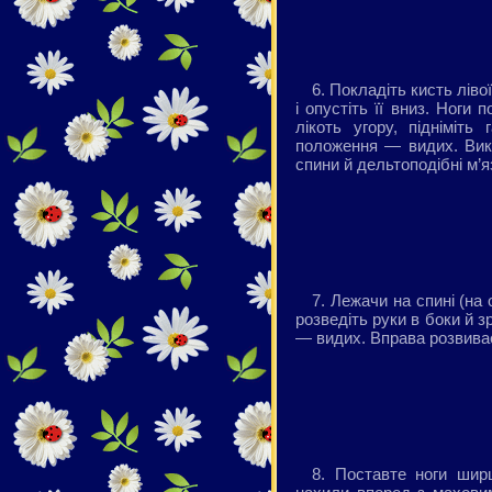
6. Покладіть кисть ліво
і опустіть її вниз. Ноги
лікоть угору, підніміт
положення — видих. Вик
спини й дельтоподібні м’я
7. Лежачи на спині (на о
розведіть руки в боки й 
— видих. Вправа розвиває
8. Поставте ноги ширш