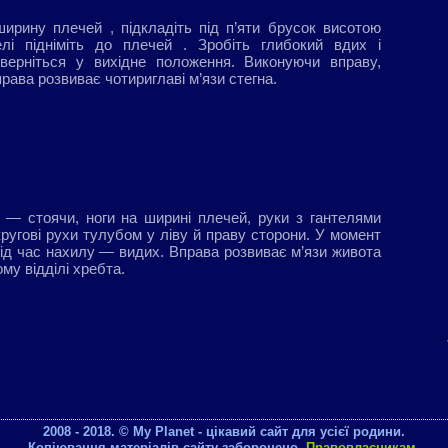
ширину плечей , підкладіть під п’яти брусок висотою
елі підніміть до плечей . Зробіть глибокий вдих і
ерніться у вихідне положення. Виконуючи вправу,
рава розвиває чотириглаві м’язи стегна.
 — стоячи, ноги на ширині плечей, руки з гантелями
 кругові рухи тулубом у ліву й праву сторони. У момент
під час нахилу — видих. Вправа розвиває м’язи живота
му відділі хребта.
2008 - 2018. © My Planet - цікавий сайт для усієї родини.
Копіювання матеріалів сайту заборонено.
Правовласникам
.