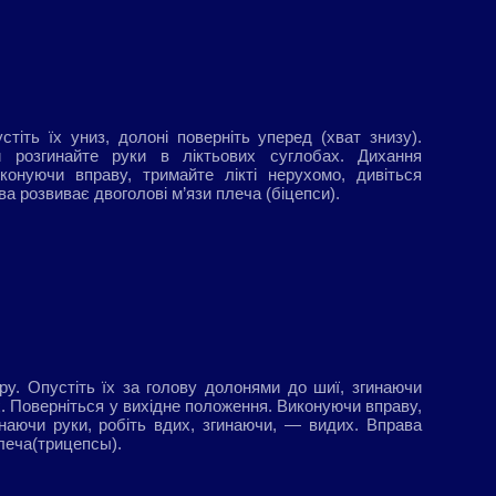
пустіть їх униз, долоні поверніть уперед (хват знизу).
й розгинайте руки в ліктьових суглобах. Дихання
иконуючи вправу, тримайте лікті нерухомо, дивіться
а розвиває двоголові м’язи плеча (біцепси).
гору. Опустіть їх за голову долонями до шиї, згинаючи
х. Поверніться у вихідне положення. Виконуючи вправу,
гинаючи руки, робіть вдих, згинаючи, — видих. Вправа
плеча(трицепсы).