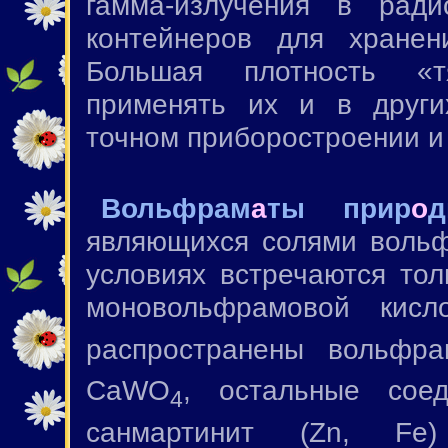
гамма-излучения в ради
контейнеров для хранен
Большая плотность «т
применять их и в других
точном приборостроении и т
Вольфрам
а
ты прир
о
являющихся солями вольф
условиях встречаются тол
моновольфрамовой кис
распространены вольфр
CaWO
, остальные со
4
санмартинит (Zn, F