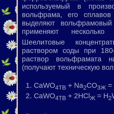
используемый в произв
вольфрама, его сплавов
выделяют вольфрамовый
применяют несколько
Шеелитовые концентра
раствором соды при 180
раствор вольфрамата н
(получают техническую во
1. CaWO
+ Na
CO
=
4TB
2
3Ж
2. CaWO
+ 2HCl
= H
4TB
Ж
2