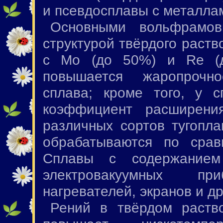
и псевдосплавы с металла
Основными вольфрамо
структурой твёрдого раст
с Mo (до 50%) и Re (
повышается жаропрочно
сплава; кроме того, у
коэффициент расширени
различных сортов тугопла
обрабатываются по сра
Сплавы с содержание
электровакуумных пр
нагревателей, экранов и др
Рений в твёрдом раств