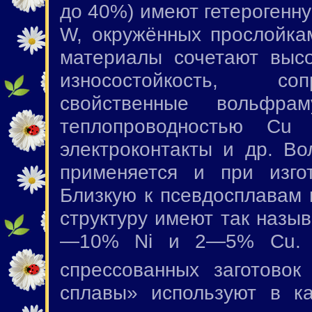
до 40%) имеют гетерогенну
W, окружённых прослойка
материалы сочетают высо
износостойкость, соп
свойственные вольфр
теплопроводностью Cu
электроконтакты и др. В
применяется и при изгот
Близкую к псевдосплавам
структуру имеют так назы
—10% Ni и 2—5% Cu. И
спрессованных заготово
сплавы» используют в к