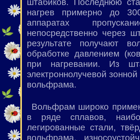
штабиков. Последнюю ст
нагрев примерно до 30
аппаратах пропускан
непосредственно через ш
результате получают в
обработке давлением (ков
при нагревании. Из шт
электроннолучевой зонной
вольфрама.
Вольфрам широко применя
в ряде сплавов, наи
легированные стали, твё
вольфрама, износоустой