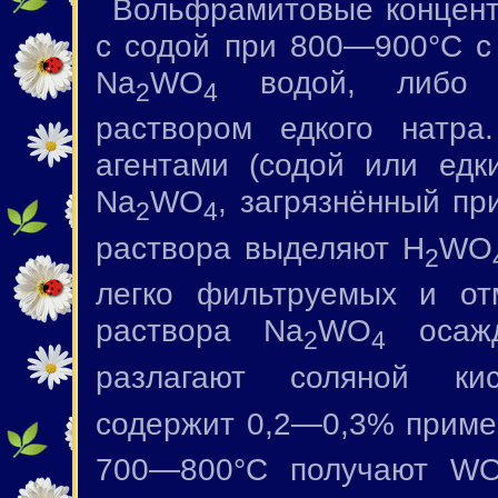
Вольфрамитовые концент
с содой при 800—900°С 
Na
WO
водой, либо о
2
4
раствором едкого натр
агентами (содой или едк
Na
WO
, загрязнённый пр
2
4
раствора выделяют H
WO
2
легко фильтруемых и от
раствора Na
WO
осаж
2
4
разлагают соляной ки
содержит 0,2—0,3% приме
700—800°С получают W