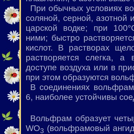
При обычных условиях во
соляной, серной, азотной 
царской водке; при 100°
ними; быстро растворяетс
кислот. В растворах щел
растворяется слегка, а
доступе воздуха или в пр
при этом образуются воль
В соединениях вольфрам 
6, наиболее устойчивы со
Вольфрам образует четы
WO
(вольфрамовый ангид
3