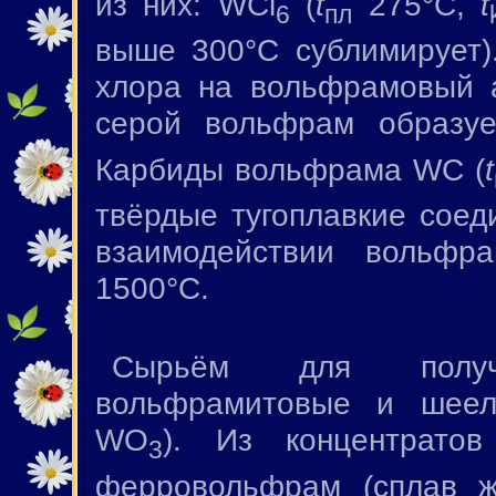
из них: WCl
(
t
275°С,
t
6
пл
выше 300°С сублимирует)
хлора на вольфрамовый а
серой вольфрам образу
Карбиды вольфрама WC (
t
твёрдые тугоплавкие соед
взаимодействии вольф
1500°С.
Сырьём для получ
вольфрамитовые и шеел
WO
). Из концентратов
3
ферровольфрам (сплав 