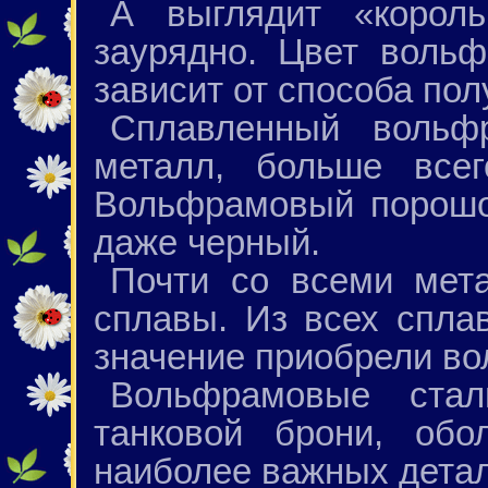
А выглядит «король
заурядно. Цвет воль
зависит от способа пол
Сплавленный воль
металл, больше всег
Вольфрамовый порошо
даже черный.
Почти со всеми мет
сплавы. Из всех спл
значение приобрели в
Вольфрамовые стал
танковой брони, обо
наиболее важных детал