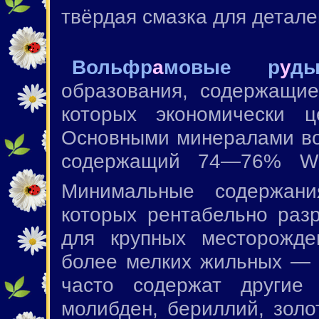
твёрдая смазка для детале
Вольфр
а
мовые р
у
д
образования, содержащие
которых экономически ц
Основными минералами во
содержащий 74—76% 
Минимальные содержани
которых рентабельно раз
для крупных месторожде
более мелких жильных —
часто содержат другие 
молибден, бериллий, золо