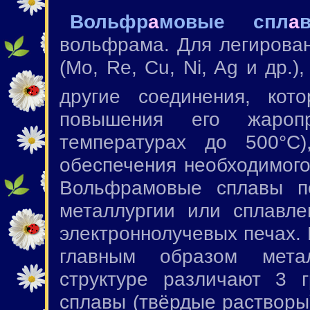
Вольфр
а
мовые спл
а
вольфрама. Для легирова
(Mo, Re, Cu, Ni, Ag и др.)
другие соединения, ко
повышения его жаропр
температурах до 500°С)
обеспечения необходимого
Вольфрамовые сплавы п
металлургии или сплавле
электроннолучевых печах.
главным образом мета
структуре различают 3 
сплавы (твёрдые растворы