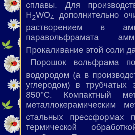
сплавы. Для производст
H
WO
дополнительно о
2
4
растворением в амм
паравольфрамата ам
Прокаливание этой соли д
Порошок вольфрама по
водородом (а в производс
углеродом) в трубчатых 
850°С. Компактный м
металлокерамическим ме
стальных прессформах
термической обработко