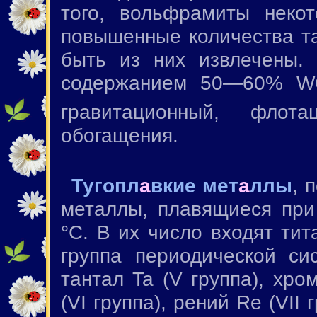
того, вольфрамиты неко
повышенные количества та
быть из них извлечены. 
содержанием 50—60% 
гравитационный, фло
обогащения.
Тугопл
а
вкие мет
а
ллы
, 
металлы, плавящиеся пр
°С. В их число входят тита
группа периодической си
тантал Ta (V группа), хр
(VI группа), рений Re (VII