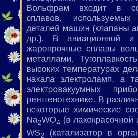
Вольфрам входит в со
сплавов, используемых
деталей машин (клапаны а
др.). В авиационной и
жаропрочные сплавы воль
металлами. Тугоплавкост
высоких температурах дел
накала электроламп, а т
электровакуумных при
рентгенотехнике. В различ
некоторые химические со
Na
WO
(в лакокрасочной 
2
4
WS
(катализатор в орга
2