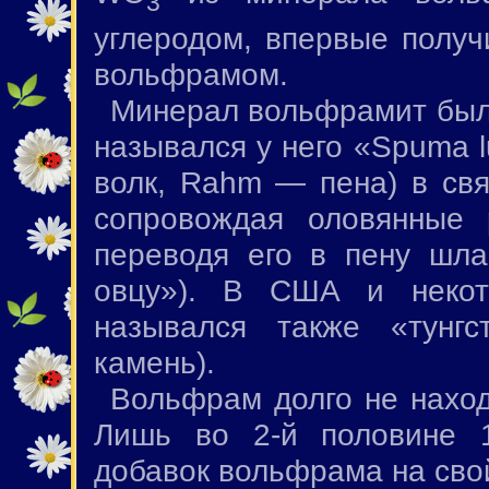
3
углеродом, впервые получ
вольфрамом.
Минерал вольфрамит был 
назывался у него «Spuma l
волк, Rahm — пена) в свя
сопровождая оловянные 
переводя его в пену шла
овцу»). В США и некот
назывался также «тунг
камень).
Вольфрам долго не нахо
Лишь во 2-й половине 1
добавок вольфрама на сво