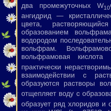
два промежуточных W
10
ангидрид — кристалличе
цвета, растворяющий
образованием вольфрама
водородом последователь
вольфрам. Вольфрамово
вольфрамовая кислота
практически нерастворимы
взаимодействии с рас
образуются растворы во
отщепляет воду с образо
образует ряд хлоридов и 