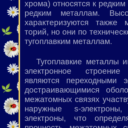
хрома) относятся к редки
редким металлам. Высо
характеризуются также 
торий, но они по техничес
тугоплавким металлам.
Тугоплавкие металлы и
электронное строени
являются переходными 
достраивающимися oбол
межатомных связях участв
наружные s-электро
электроны, что опреде
прочность межатомных с