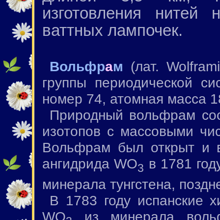
изготовления нитей 
ваттных лампочек.
Вольфр
а
м
(лат. Wolfram
группы периодической си
номер 74, атомная масса 1
Природный вольфрам сос
изотопов с массовыми чис
Вольфрам был открыт и 
ангидрида WO
в 1781 год
3
минерала тунгстена, поздн
В 1783 году испанские х
WO
из минерала вольф