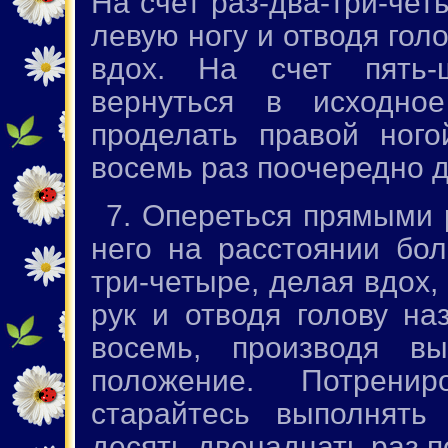
На счет раз-два-три-чет
левую ногу и отводя гол
вдох. На счет пять-ш
вернуться в исходно
проделать правой ного
восемь раз поочередно д
7. Опереться прямыми р
него на расстоянии бол
три-четыре, делая вдох,
рук и отводя голову на
восемь, производя вы
положение. Потренир
старайтесь выполнять
десять-двенадцать раз п